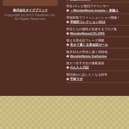
学生×テレビ朝日アナウンサー
株式会社タイズブリック
～WonderNotes Inspire～ 刺激人
早稲田祭でファッションショー開催！
早稲田コレクション2012
学生たちの個性が交差するブログ集
WonderNotesCOLORS
使える英会話フレーズ満載
見せて通じる英会話ガール
毎月10人の学生に届く招待状。
WonderNotes Gathering
就カツ女子大生の連載漫画
のんたん日記
明日誰かに話したくなる科学
平林ラボ