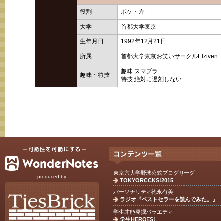
役割
ボケ・左
大学
首都大学東京
生年月日
1992年12月21日
所属
首都大学東京お笑いサークルElziven
趣味 スマブラ
趣味・特技
特技 絶対に遅刻しない
東京六大学野球公式ブログリーグ
produced by
TOKYOROCKS!2015
パーソナリティ徳永有美
ラジオ『ベストセラーを読んでみた。』
学生才能発掘バラエティ
学生HEROES!