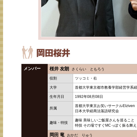
メンバー
桜井 友朗
さくらい ともろう
役割
ツッコミ・右
大学
首都大学東京都市教養学部経営学系経
生年月日
1992年08月08日
首都大学東京お笑いサークルElziven
所属
日本大学経商法落語研究会
趣味 美味しいご飯屋さんを巡ること
趣味・特技
特技 その場ですぐMCっぽく振る舞え
岡田 竜
おかだ りゅう