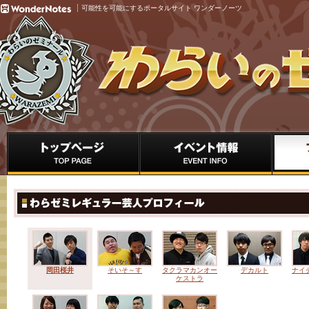
可能性を可能にするポータルサイト ワンダーノーツ
岡田桜井
そいそ～す
タクラマカンオー
デカルト
ナイ
ケストラ