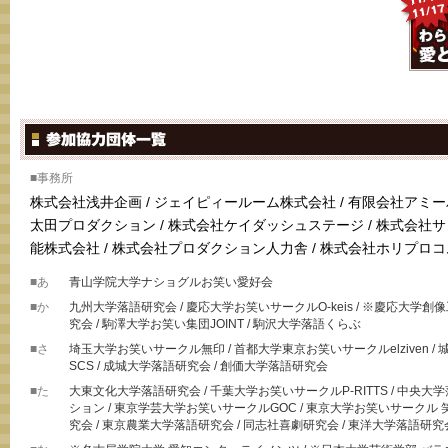
■事務所
株式会社浅井企画 / ジェイピィールーム株式会社 / 有限会社アミーパ
太田プロダクション / 株式会社ケイダッシュステージ / 株式会社
能株式会社 / 株式会社プロダクション人力舎 / 株式会社ホリプロコ
■あ
青山学院大学ナショグルお笑い愛好会
■か
九州大学落語研究会 / 慶応大学お笑いサークルO-keis / ※慶応大学創像工房 in
究会 / 駒澤大学お笑い集団JOINT / 駒沢大学落語くらぶ
■さ
埼玉大学お笑いサークル無印 / 首都大学東京お笑いサークルelziven /
SCS / 成城大学落語研究会 / 創価大学落語研究会
■た
大東文化大学落語研究会 / 千葉大学お笑いサークルP-RITTS / 中央大
ション / 東京学芸大学お笑いサークルGOC / 東京大学お笑いサークル 
究会 / 東京農業大学落語研究会 / 同志社喜劇研究会 / 東洋大学落語研究