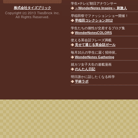
学生×テレビ朝日アナウンサー
株式会社タイズブリック
～WonderNotes Inspire～ 刺激人
早稲田祭でファッションショー開催！
早稲田コレクション2012
学生たちの個性が交差するブログ集
WonderNotesCOLORS
使える英会話フレーズ満載
見せて通じる英会話ガール
毎月10人の学生に届く招待状。
WonderNotes Gathering
就カツ女子大生の連載漫画
のんたん日記
明日誰かに話したくなる科学
平林ラボ