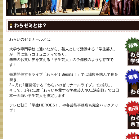
わらいのゼミナールとは、
大学や専門学校に通いながら、芸人として活動する「学生芸人」
が一同に集うコミュニティであり、
未来のお笑い界を支える「学生芸人」の予備校のような存在で
す！
毎週開催するライブ「わらゼミBegins！」では場数を踏んで腕を
磨き、
3ヶ月に1度開催する「わらいのゼミナールライブ」で力試し、
そして、1年に1度「わらいを愛する学生芸人NO.1決定戦」では日
本一面白い学生芸人を決定します！
テレビ朝日「学生HEROES！」や各芸能事務所も完全バックアッ
プ！