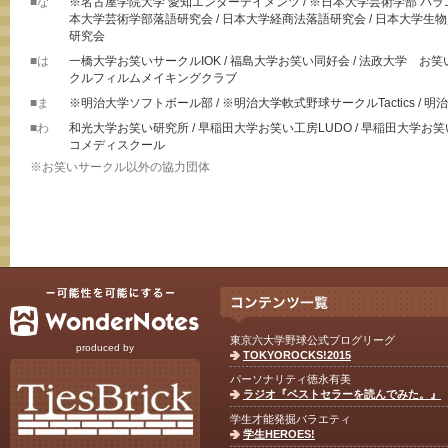
■な
※名古屋学院大学 愛知エンターテイメンツ / ※日本大学芸術学部 バラ
本大学芸術学部落語研究会 / 日本大学経商法落語研究会 / 日本大学生
研究会
■は
一橋大学お笑いサークルIOK / 福島大学お笑い同好会 / 法政大学 お
クルフィルムメイキングクラブ
■ま
※明治大学ソフトボール部 / ※明治大学軟式野球サークルTactics / 明治
■わ
和光大学お笑い研究所 / 早稲田大学お笑い工房LUDO / 早稲田大学お笑い
コメディスクール
※お笑いサークル以外の協力団体
東京六大学野球公式ブログリーグ
produced by
TOKYOROCKS!2015
パーソナリティ徳永有美
ラジオ『ベストセラーを読んでみた。』
学生才能発掘バラエティ
学生HEROES!